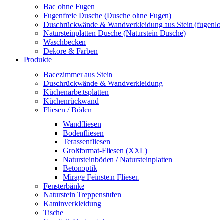
Bad ohne Fugen
Fugenfreie Dusche (Dusche ohne Fugen)
Duschrückwände & Wandverkleidung aus Stein (fugenlo
Natursteinplatten Dusche (Naturstein Dusche)
Waschbecken
Dekore & Farben
Produkte
Badezimmer aus Stein
Duschrückwände & Wandverkleidung
Küchenarbeitsplatten
Küchenrückwand
Fliesen / Böden
Wandfliesen
Bodenfliesen
Terassenfliesen
Großformat-Fliesen (XXL)
Natursteinböden / Natursteinplatten
Betonoptik
Mirage Feinstein Fliesen
Fensterbänke
Naturstein Treppenstufen
Kaminverkleidung
Tische