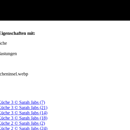
Eigenschaften mit:
äche
lastungen