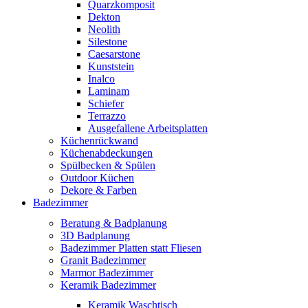
Quarzkomposit
Dekton
Neolith
Silestone
Caesarstone
Kunststein
Inalco
Laminam
Schiefer
Terrazzo
Ausgefallene Arbeitsplatten
Küchenrückwand
Küchenabdeckungen
Spülbecken & Spülen
Outdoor Küchen
Dekore & Farben
Badezimmer
Beratung & Badplanung
3D Badplanung
Badezimmer Platten statt Fliesen
Granit Badezimmer
Marmor Badezimmer
Keramik Badezimmer
Keramik Waschtisch