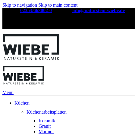
Skip to navigation
Skip to main content
Telefon:
02353/668002-0
| E-Mail:
info@naturstein-wiebe.de
Natursteinwerk seit über 30 Jahren
Menu
Küchen
Küchenarbeitsplatten
Keramik
Granit
Marmor