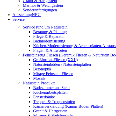
Granit & Hartgestein
Marmor & Weichgestein
Sonderanfertigungen
Ausstellung
NEU
Service
Service rund um Naturstein
Beratung & Planung
Pflege & Reparatur
Badmodernisierung
Küchen-Modernisierung & Arbeitsplatten-Austaus
Fragen & Antworten
Feinsteinzeug Fliesen (Keramik Fliesen & Naturstein Bö
Großformat-Fliesen (XXL)
Natursteinböden / Natursteinplatten
Betonoptik
Mirage Feinstein Fliesen
Mosaik
Naturstein Produkte
Badezimmer aus Stein
Küchenarbeitsplatten
Fensterbänke
Treppen & Treppenstufen
Kaminverkleidung (Kamin-Boden-Platten)
Granit & Hartgestein
Marmor & Weichgestein