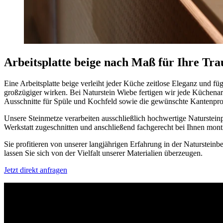
Arbeitsplatte beige nach Maß für Ihre Tr
Eine Arbeitsplatte beige verleiht jeder Küche zeitlose Eleganz und
großzügiger wirken. Bei Naturstein Wiebe fertigen wir jede Küchenar
Ausschnitte für Spüle und Kochfeld sowie die gewünschte Kantenprof
Unsere Steinmetze verarbeiten ausschließlich hochwertige Natursteinpl
Werkstatt zugeschnitten und anschließend fachgerecht bei Ihnen monti
Sie profitieren von unserer langjährigen Erfahrung in der Naturstein
lassen Sie sich von der Vielfalt unserer Materialien überzeugen.
Jetzt direkt anfragen
Sie haben bereits ein Angebot eines Mitbewerbers erhalten?
Wir machen gerne und unverbindlich ein Gegenangebot. Reichen Sie