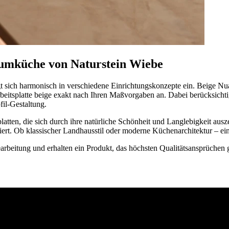
aumküche von Naturstein Wiebe
 fügt sich harmonisch in verschiedene Einrichtungskonzepte ein. Beige
beitsplatte beige exakt nach Ihren Maßvorgaben an. Dabei berücksicht
il-Gestaltung.
atten, die sich durch ihre natürliche Schönheit und Langlebigkeit ausz
ert. Ob klassischer Landhausstil oder moderne Küchenarchitektur – eine
bearbeitung und erhalten ein Produkt, das höchsten Qualitätsansprüchen
 uns einfach Unterlagen wie Grundriss, Ansicht, Maße, Material ein un