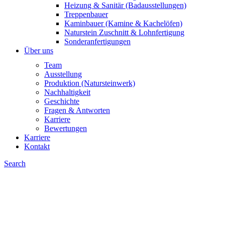
Heizung & Sanitär (Badausstellungen)
Treppenbauer
Kaminbauer (Kamine & Kachelöfen)
Naturstein Zuschnitt & Lohnfertigung
Sonderanfertigungen
Über uns
Team
Ausstellung
Produktion (Natursteinwerk)
Nachhaltigkeit
Geschichte
Fragen & Antworten
Karriere
Bewertungen
Karriere
Kontakt
Search
NEU
NEU