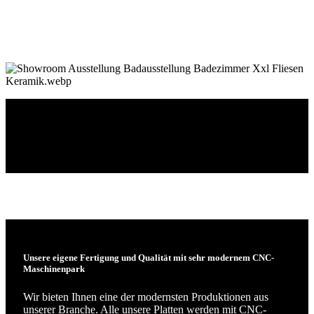
Unser Showroom
In unserer neuen 400 m² großen modernen Naturstein Ausstellung in
Halver bei Lüdenscheid finden Sie eine breite Auswahl an
Küchenarbeitsplatten, Badezimmern, Treppen, Tischen,
Kaminverkleidungen und diverse individuelle Sonderanfertigungen.
Unsere eigene Fertigung und Qualität mit sehr modernem CNC-
Maschinenpark
Wir bieten Ihnen eine der modernsten Produktionen aus
unserer Branche. Alle unsere Platten werden mit CNC-