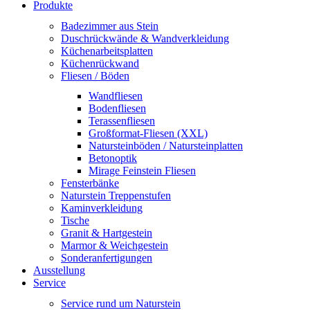
Produkte
Badezimmer aus Stein
Duschrückwände & Wandverkleidung
Küchenarbeitsplatten
Küchenrückwand
Fliesen / Böden
Wandfliesen
Bodenfliesen
Terassenfliesen
Großformat-Fliesen (XXL)
Natursteinböden / Natursteinplatten
Betonoptik
Mirage Feinstein Fliesen
Fensterbänke
Naturstein Treppenstufen
Kaminverkleidung
Tische
Granit & Hartgestein
Marmor & Weichgestein
Sonderanfertigungen
Ausstellung
Service
Service rund um Naturstein