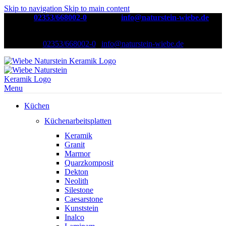
Skip to navigation
Skip to main content
Telefon:
02353/668002-0
| E-Mail:
info@naturstein-wiebe.de
Natursteinwerk seit über 30 Jahren
02353/668002-0
|
info@naturstein-wiebe.de
Menu
Küchen
Küchenarbeitsplatten
Keramik
Granit
Marmor
Quarzkomposit
Dekton
Neolith
Silestone
Caesarstone
Kunststein
Inalco