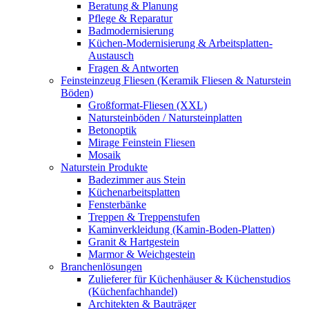
Beratung & Planung
Pflege & Reparatur
Badmodernisierung
Küchen-Modernisierung & Arbeitsplatten-
Austausch
Fragen & Antworten
Feinsteinzeug Fliesen (Keramik Fliesen & Naturstein
Böden)
Großformat-Fliesen (XXL)
Natursteinböden / Natursteinplatten
Betonoptik
Mirage Feinstein Fliesen
Mosaik
Naturstein Produkte
Badezimmer aus Stein
Küchenarbeitsplatten
Fensterbänke
Treppen & Treppenstufen
Kaminverkleidung (Kamin-Boden-Platten)
Granit & Hartgestein
Marmor & Weichgestein
Branchenlösungen
Zulieferer für Küchenhäuser & Küchenstudios
(Küchenfachhandel)
Architekten & Bauträger