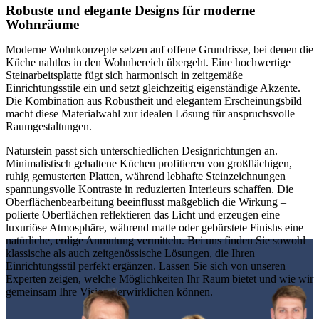
Robuste und elegante Designs für moderne
Wohnräume
Moderne Wohnkonzepte setzen auf offene Grundrisse, bei denen die
Küche nahtlos in den Wohnbereich übergeht. Eine hochwertige
Steinarbeitsplatte fügt sich harmonisch in zeitgemäße
Einrichtungsstile ein und setzt gleichzeitig eigenständige Akzente.
Die Kombination aus Robustheit und elegantem Erscheinungsbild
macht diese Materialwahl zur idealen Lösung für anspruchsvolle
Raumgestaltungen.
Naturstein passt sich unterschiedlichen Designrichtungen an.
Minimalistisch gehaltene Küchen profitieren von großflächigen,
ruhig gemusterten Platten, während lebhafte Steinzeichnungen
spannungsvolle Kontraste in reduzierten Interieurs schaffen. Die
Oberflächenbearbeitung beeinflusst maßgeblich die Wirkung –
polierte Oberflächen reflektieren das Licht und erzeugen eine
luxuriöse Atmosphäre, während matte oder gebürstete Finishs eine
natürliche, erdige Anmutung vermitteln. Bei uns finden Sie sowohl
klassische als auch zeitgenössische Lösungen, die Ihren
Einrichtungsstil perfekt ergänzen. Lassen Sie sich von unseren
Experten zeigen, welche Möglichkeiten Ihr Raum bietet und wie wir
gemeinsam Ihre Vision verwirklichen können.