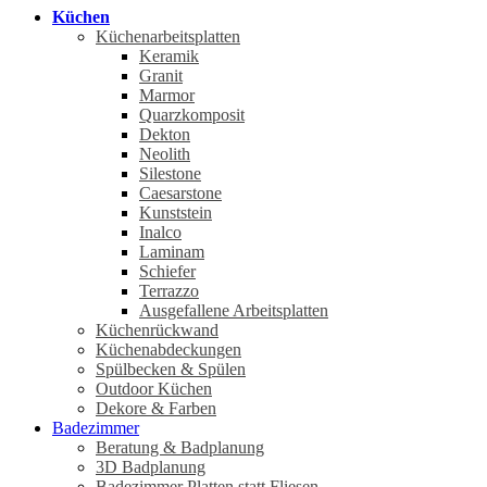
Küchen
Küchenarbeitsplatten
Keramik
Granit
Marmor
Quarzkomposit
Dekton
Neolith
Silestone
Caesarstone
Kunststein
Inalco
Laminam
Schiefer
Terrazzo
Ausgefallene Arbeitsplatten
Küchenrückwand
Küchenabdeckungen
Spülbecken & Spülen
Outdoor Küchen
Dekore & Farben
Badezimmer
Beratung & Badplanung
3D Badplanung
Badezimmer Platten statt Fliesen