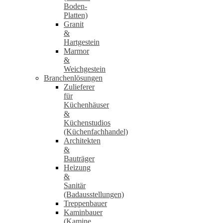
Boden-
Platten)
Granit
&
Hartgestein
Marmor
&
Weichgestein
Branchenlösungen
Zulieferer
für
Küchenhäuser
&
Küchenstudios
(Küchenfachhandel)
Architekten
&
Bauträger
Heizung
&
Sanitär
(Badausstellungen)
Treppenbauer
Kaminbauer
(Kamine