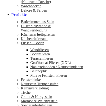
(Naturstein Dusche)
Waschbecken
Dekore & Farben
Produkte
Badezimmer aus Stein
Duschrückwände &
Wandverkleidung
Küchenarbeitsplatten
Küchenrückwand
Fliesen / Böden
Wandfliesen
Bodenfliesen
Terassenfliesen
Großformat-Fliesen (XXL)
Natursteinböden / Natursteinplatten
Betonoptik
Mirage Feinstein Fliesen
Fensterbänke
Naturstein Treppenstufen
Kaminverkleidung
Tische
Granit & Hartgestein
Marmor & Weichgestein
Sonderanfertigungen