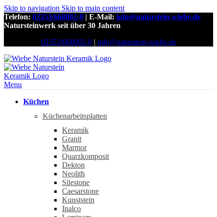
Skip to navigation
Skip to main content
Telefon:
02353/668002-0
| E-Mail:
info@naturstein-wiebe.de
Natursteinwerk seit über 30 Jahren
02353/668002-0
|
info@naturstein-wiebe.de
Menu
Küchen
Küchenarbeitsplatten
Keramik
Granit
Marmor
Quarzkomposit
Dekton
Neolith
Silestone
Caesarstone
Kunststein
Inalco