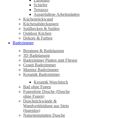
Laminam
Schiefer
Terrazzo
Ausgefallene Arbeitsplatten
Küchenrückwand
Küchenabdeckungen
Spülbecken & Spülen
Outdoor Küchen
Dekore & Farben
Badezimmer
Beratung & Badplanung
3D Badplanung
Badezimmer Platten statt Fliesen
Granit Badezimmer
Marmor Badezimmer
Keramik Badezimmer
Keramik Waschtisch
Bad ohne Fugen
Fugenfreie Dusche (Dusche
ohne Fugen)
Duschrückwände &
Wandverkleidung aus Stein
(fugenlos)
Natursteinplatten Dusche