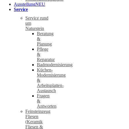
Ausstellung
NEU
Service
Service rund
um
Naturstein
Beratung
&
Planung
Pflege
&
Reparatur
Badmodernisierung
Küchen-
Modernisierung
&
Arbeitsplatten-
Austausch
Fragen
&
Antworten
Feinsteinzeug
Fliesen
(Keramik
Fliesen &