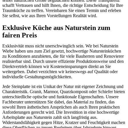
seiner natürlichen Größe begutachten können. Diese Transparenz
schafft Vertrauen und hilft Ihnen, die richtige Entscheidung für Ihre
Traumküche zu treffen. Vereinbaren Sie einen Termin und erleben
Sie selbst, wie aus Ihren Vorstellungen Realität wird.
Exklusive Küche aus Naturstein zum
fairen Preis
Exklusivität muss nicht unerschwinglich sein. Wir bei Naturstein
Wiebe haben uns zum Ziel gesetzt, hochwertige Natursteinküchen
zu Konditionen anzubieten, die für viele Bauherren und Renovierer
realisierbar sind. Durch unsere effiziente Produktionsweise und den
Direktvertrieb können wir Kosteneinsparungen direkt an Sie
weitergeben. Dabei verzichten wir keineswegs auf Qualität oder
individuelle Gestaltungsmöglichkeiten.
Jede Steinplatte ist ein Unikat der Natur mit eigener Zeichnung und
Charakteristik. Granit, Marmor, Quarzkomposit oder Schiefer bieten
unterschiedliche optische und funktionale Eigenschaften. Unsere
Fachberater unterstützen Sie dabei, das Material zu finden, das
sowohl Ihren ästhetischen Ansprüchen als auch Ihren praktischen
Anforderungen gerecht wird. Die Investition in eine hochwertige
Arbeitsplatte aus Naturstein zahlt sich langfristig aus.
Widerstandsfähigkeit gegen Hitze, Kratzer und Feuchtigkeit machen
diese Oberflächen zu treuen Begleitern über Jahrzehnte hinweg.