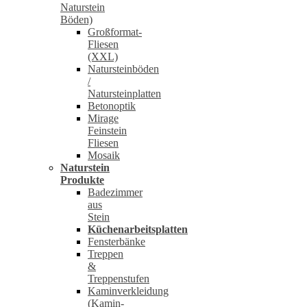
Naturstein
Böden)
Großformat-
Fliesen
(XXL)
Natursteinböden
/
Natursteinplatten
Betonoptik
Mirage
Feinstein
Fliesen
Mosaik
Naturstein
Produkte
Badezimmer
aus
Stein
Küchenarbeitsplatten
Fensterbänke
Treppen
&
Treppenstufen
Kaminverkleidung
(Kamin-