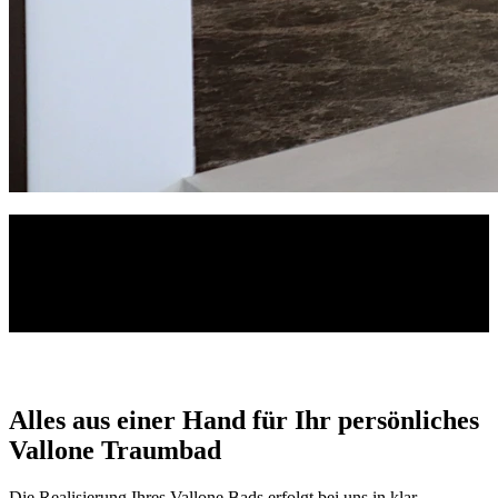
Unser Showroom
In unserer neuen 400 m² großen modernen Naturstein Ausstellung in
Halver bei Lüdenscheid finden Sie eine breite Auswahl an
Küchenarbeitsplatten, Badezimmern, Treppen, Tischen,
Kaminverkleidungen und diverse individuelle Sonderanfertigungen.
Alles aus einer Hand für Ihr persönliches
Vallone Traumbad
Die Realisierung Ihres Vallone Bads erfolgt bei uns in klar