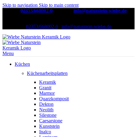
Skip to navigation
Skip to main content
Telefon:
02353/668002-0
| E-Mail:
info@naturstein-wiebe.de
Natursteinwerk seit über 30 Jahren
02353/668002-0
|
info@naturstein-wiebe.de
Menu
Küchen
Küchenarbeitsplatten
Keramik
Granit
Marmor
Quarzkomposit
Dekton
Neolith
Silestone
Caesarstone
Kunststein
Inalco