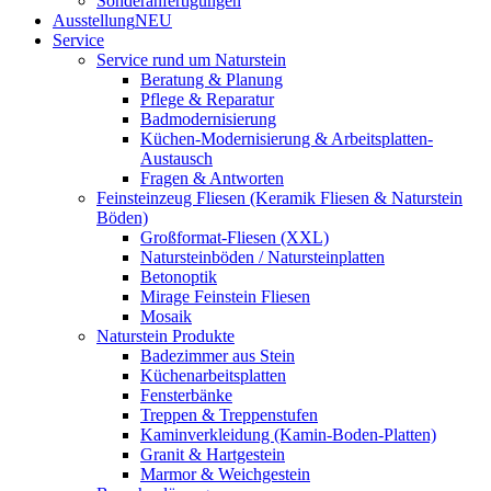
Sonderanfertigungen
Ausstellung
NEU
Service
Service rund um Naturstein
Beratung & Planung
Pflege & Reparatur
Badmodernisierung
Küchen-Modernisierung & Arbeitsplatten-
Austausch
Fragen & Antworten
Feinsteinzeug Fliesen (Keramik Fliesen & Naturstein
Böden)
Großformat-Fliesen (XXL)
Natursteinböden / Natursteinplatten
Betonoptik
Mirage Feinstein Fliesen
Mosaik
Naturstein Produkte
Badezimmer aus Stein
Küchenarbeitsplatten
Fensterbänke
Treppen & Treppenstufen
Kaminverkleidung (Kamin-Boden-Platten)
Granit & Hartgestein
Marmor & Weichgestein