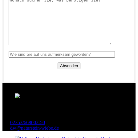
Ihr persönlicher Berater:
Dennis Wiebe
02353/668002-50
dw@naturstein-wiebe.de