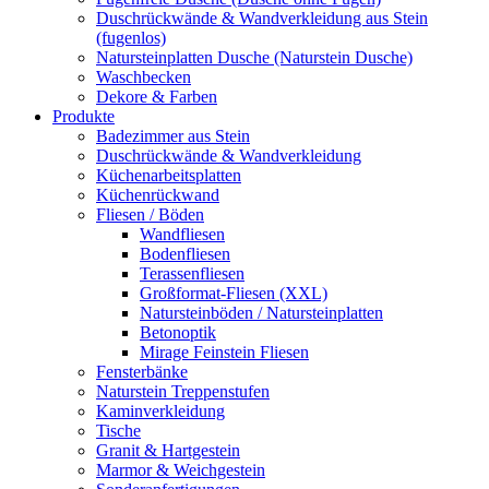
Duschrückwände & Wandverkleidung aus Stein
(fugenlos)
Natursteinplatten Dusche (Naturstein Dusche)
Waschbecken
Dekore & Farben
Produkte
Badezimmer aus Stein
Duschrückwände & Wandverkleidung
Küchenarbeitsplatten
Küchenrückwand
Fliesen / Böden
Wandfliesen
Bodenfliesen
Terassenfliesen
Großformat-Fliesen (XXL)
Natursteinböden / Natursteinplatten
Betonoptik
Mirage Feinstein Fliesen
Fensterbänke
Naturstein Treppenstufen
Kaminverkleidung
Tische
Granit & Hartgestein
Marmor & Weichgestein