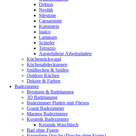
Dekton
Neolith
Silestone
Caesarstone
Kunststein
Inalco
Laminam
Schiefer
Terrazzo
Ausgefallene Arbeitsplatten
Küchenrückwand
Küchenabdeckungen
Spülbecken & Spülen
Outdoor Küchen
Dekore & Farben
Badezimmer
Beratung & Badplanung
3D Badplanung
Badezimmer Platten statt Fliesen
Granit Badezimmer
Marmor Badezimmer
Keramik Badezimmer
Keramik Waschtisch
Bad ohne Fugen
Fugenfreie Dusche (Dusche ohne Fugen)