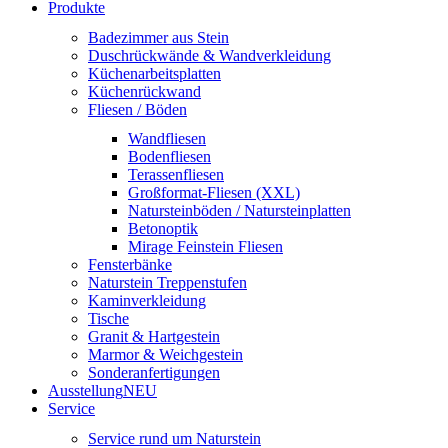
Produkte
Badezimmer aus Stein
Duschrückwände & Wandverkleidung
Küchenarbeitsplatten
Küchenrückwand
Fliesen / Böden
Wandfliesen
Bodenfliesen
Terassenfliesen
Großformat-Fliesen (XXL)
Natursteinböden / Natursteinplatten
Betonoptik
Mirage Feinstein Fliesen
Fensterbänke
Naturstein Treppenstufen
Kaminverkleidung
Tische
Granit & Hartgestein
Marmor & Weichgestein
Sonderanfertigungen
Ausstellung
NEU
Service
Service rund um Naturstein