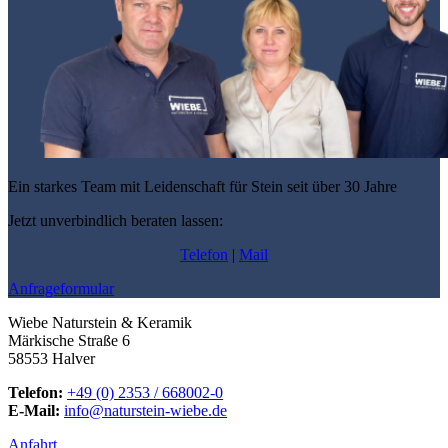
Ein starkes Team mit Leidenschaft für Stein seit über 30 Jahre
Jetzt unverbindlich beraten lassen:
Telefon
|
Mail
Anfrageformular
Wiebe Naturstein & Keramik
Märkische Straße 6
58553 Halver
Telefon:
+49 (0) 2353 / 668002-0
E-Mail:
info@naturstein-wiebe.de
Anfahrt