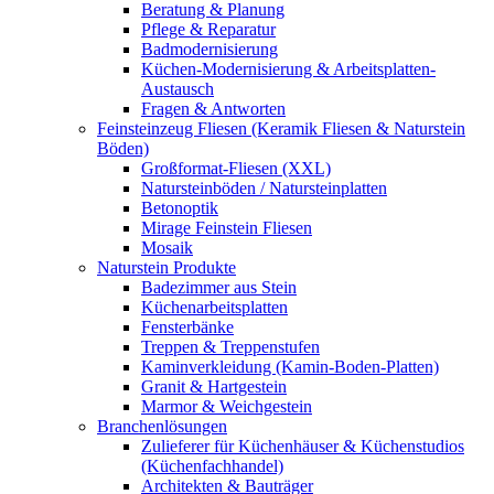
Beratung & Planung
Pflege & Reparatur
Badmodernisierung
Küchen-Modernisierung & Arbeitsplatten-
Austausch
Fragen & Antworten
Feinsteinzeug Fliesen (Keramik Fliesen & Naturstein
Böden)
Großformat-Fliesen (XXL)
Natursteinböden / Natursteinplatten
Betonoptik
Mirage Feinstein Fliesen
Mosaik
Naturstein Produkte
Badezimmer aus Stein
Küchenarbeitsplatten
Fensterbänke
Treppen & Treppenstufen
Kaminverkleidung (Kamin-Boden-Platten)
Granit & Hartgestein
Marmor & Weichgestein
Branchenlösungen
Zulieferer für Küchenhäuser & Küchenstudios
(Küchenfachhandel)
Architekten & Bauträger