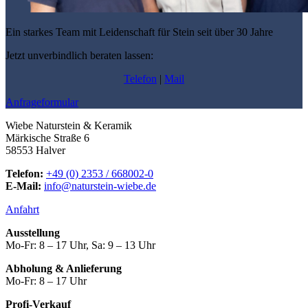
Ein starkes Team mit Leidenschaft für Stein seit über 30 Jahre
Jetzt unverbindlich beraten lassen:
Telefon
|
Mail
Anfrageformular
Wiebe Naturstein & Keramik
Märkische Straße 6
58553 Halver
Telefon:
+49 (0) 2353 / 668002-0
E-Mail:
info@naturstein-wiebe.de
Anfahrt
Ausstellung
Mo-Fr: 8 – 17 Uhr, Sa: 9 – 13 Uhr
Abholung & Anlieferung
Mo-Fr: 8 – 17 Uhr
Profi-Verkauf