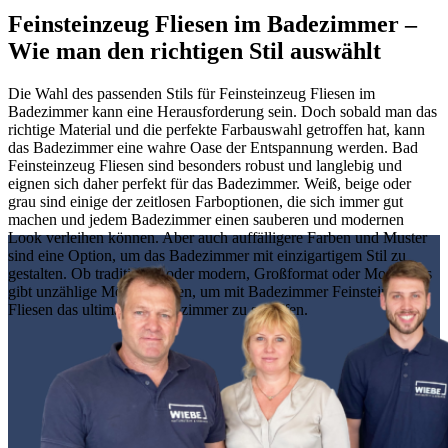
Feinsteinzeug Fliesen im Badezimmer –
Wie man den richtigen Stil auswählt
Die Wahl des passenden Stils für Feinsteinzeug Fliesen im
Badezimmer kann eine Herausforderung sein. Doch sobald man das
richtige Material und die perfekte Farbauswahl getroffen hat, kann
das Badezimmer eine wahre Oase der Entspannung werden. Bad
Feinsteinzeug Fliesen sind besonders robust und langlebig und
eignen sich daher perfekt für das Badezimmer. Weiß, beige oder
grau sind einige der zeitlosen Farboptionen, die sich immer gut
machen und jedem Badezimmer einen sauberen und modernen
Look verleihen können. Aber auch auffälligere Farben und Muster
sind eine Option, um das Badezimmer mit einzigartigem Stil zu
gestalten. Ob traditionell oder modern, Großformat oder Mosaik, es
gibt unzählige Möglichkeiten, um mit Badezimmer Feinsteinzeug
Fliesen das ultimative Badezimmer zu schaffen.