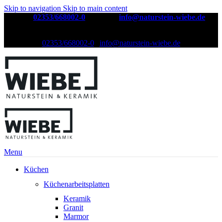
Skip to navigation
Skip to main content
Telefon:
02353/668002-0
| E-Mail:
info@naturstein-wiebe.de
Natursteinwerk seit über 30 Jahren
02353/668002-0
|
info@naturstein-wiebe.de
Menu
Küchen
Küchenarbeitsplatten
Keramik
Granit
Marmor