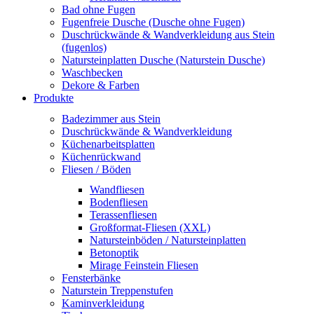
Bad ohne Fugen
Fugenfreie Dusche (Dusche ohne Fugen)
Duschrückwände & Wandverkleidung aus Stein
(fugenlos)
Natursteinplatten Dusche (Naturstein Dusche)
Waschbecken
Dekore & Farben
Produkte
Badezimmer aus Stein
Duschrückwände & Wandverkleidung
Küchenarbeitsplatten
Küchenrückwand
Fliesen / Böden
Wandfliesen
Bodenfliesen
Terassenfliesen
Großformat-Fliesen (XXL)
Natursteinböden / Natursteinplatten
Betonoptik
Mirage Feinstein Fliesen
Fensterbänke
Naturstein Treppenstufen
Kaminverkleidung