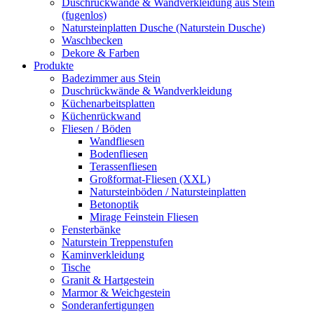
Duschrückwände & Wandverkleidung aus Stein
(fugenlos)
Natursteinplatten Dusche (Naturstein Dusche)
Waschbecken
Dekore & Farben
Produkte
Badezimmer aus Stein
Duschrückwände & Wandverkleidung
Küchenarbeitsplatten
Küchenrückwand
Fliesen / Böden
Wandfliesen
Bodenfliesen
Terassenfliesen
Großformat-Fliesen (XXL)
Natursteinböden / Natursteinplatten
Betonoptik
Mirage Feinstein Fliesen
Fensterbänke
Naturstein Treppenstufen
Kaminverkleidung
Tische
Granit & Hartgestein
Marmor & Weichgestein
Sonderanfertigungen