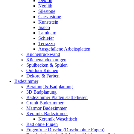
Dekton
Neolith
Silestone
Caesarstone
Kunststein
Inalco
Laminam
Schiefer
Terrazzo
Ausgefallene Arbeitsplatten
Küchenrückwand
Küchenabdeckungen
Spülbecken & Spülen
Outdoor Küchen
Dekore & Farben
Badezimmer
Beratung & Badplanung
3D Badplanung
Badezimmer Platten statt Fliesen
Granit Badezimmer
Marmor Badezimmer
Keramik Badezimmer
Keramik Waschtisch
Bad ohne Fugen
Fugenfreie Dusche (Dusche ohne Fugen)