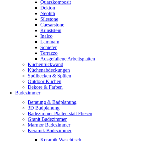
Quarzkomposit
Dekton
Neolith
Silestone
Caesarstone
Kunststein
Inalco
Laminam
Schiefer
Terrazzo
Ausgefallene Arbeitsplatten
Küchenrückwand
Küchenabdeckungen
Spülbecken & Spülen
Outdoor Küchen
Dekore & Farben
Badezimmer
Beratung & Badplanung
3D Badplanung
Badezimmer Platten statt Fliesen
Granit Badezimmer
Marmor Badezimmer
Keramik Badezimmer
Keramik Waschtisch